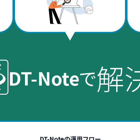
解
DT-Note
で
DT-Noteの運用フロー