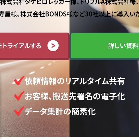
株式会社タケヒロレッカー様、トリプルA株式会社様、
寿屋様、株式会社BONDS様など
30社以上に導入い
をトライアルする
詳しい資料
依頼情報のリアルタイム共有
お客様、搬送先署名の電子化
データ集計の簡素化