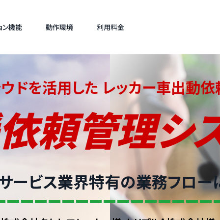
ョン機能
動作環境
利用料金
ラウドを活用した
レッカー車出動依
依頼
管理シ
サービス業界特有の
業務フロー