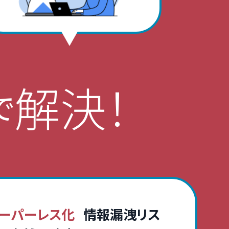
解決！
で
ーパーレス化
情報漏洩リス