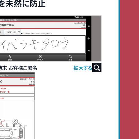
を未然に防止
id端末 お客様ご署名
拡大する