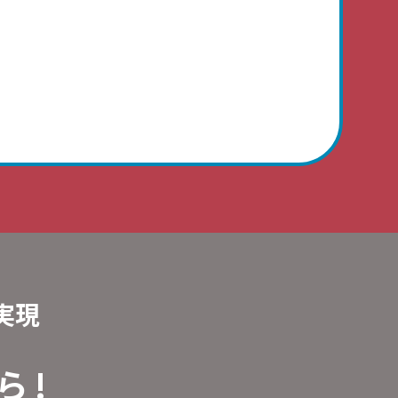
実現
 !