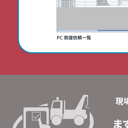
PC 救援依頼一覧
現
ま