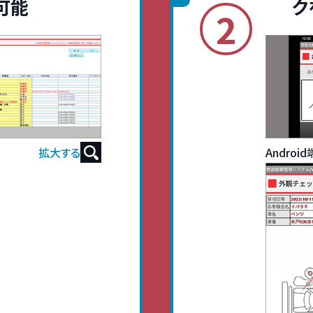
可能
ク
2
拡大する
Andro