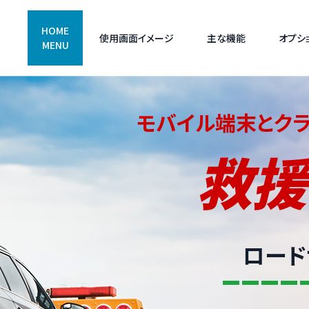
HOME
使用画面イメージ
主な機能
オプシ
MENU
モバイル端末とク
救援
ロード