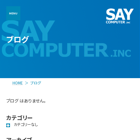
コ
ナ
ン
ビ
テ
ゲ
ン
ー
ツ
シ
へ
ョ
ブログ
ス
ン
キ
に
ッ
移
プ
動
HOME
ブログ
ブログ はありません。
カテゴリー
カテゴリーなし
アーカイブ