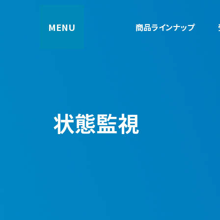
コ
ナ
ン
ビ
商品ラインナップ
テ
ゲ
ン
ー
ツ
シ
へ
ョ
ス
ン
キ
に
ッ
移
プ
動
状態監視