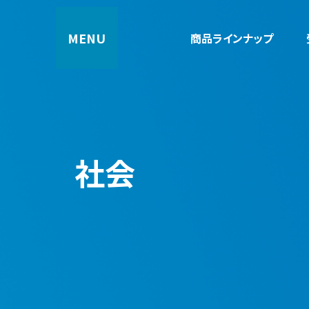
コ
ナ
ン
ビ
商品ラインナップ
テ
ゲ
ン
ー
ツ
シ
へ
ョ
ス
ン
キ
に
ッ
移
プ
動
社会