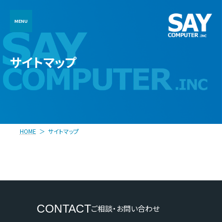
コ
ナ
ン
ビ
テ
ゲ
ン
ー
ツ
シ
へ
ョ
サイトマップ
ス
ン
キ
に
ッ
移
プ
動
HOME
サイトマップ
CONTACT
ご相談・お問い合わせ