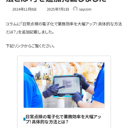
最
2024年11月8日
2025年7月1日
saycom
終
更
新
コラムに「日常点検の電子化で業務効率を大幅アップ！具体的な方法
日
とは？」を追加記載しました。
時
:
下記リンクからご覧ください。
日常点検の電子化で業務効率を大幅アッ
プ！具体的な方法とは？