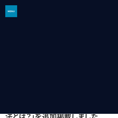
コ
ナ
ン
ビ
テ
ゲ
ン
ー
ツ
シ
へ
ョ
INFORMATION
ス
ン
キ
に
ッ
移
プ
動
HOME
INFORMATION
コラムに「日常点検の電子化で業務効率を大幅アップ！具体的な方法とは？」を
追加掲載しました
コラムに「日常点検の電子化で業
務効率を大幅アップ！具体的な方
法とは？」を追加掲載しました