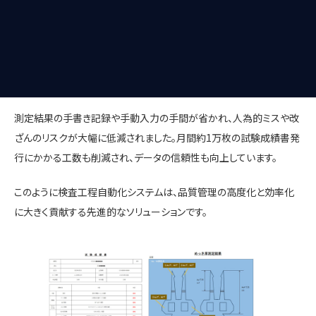
Mekki-Noteは蛍光X線膜厚計でめっき厚を測定し、検査結果を自動
で記録し試験成績書も自動で生成可能です。Press-Noteは三次元
測定器と連携し、自動入力されたプレス加工製品の検査データをもと
に、成績書やXbar-R管理図などを出力します。
測定結果の手書き記録や手動入力の手間が省かれ、人為的ミスや改
ざんのリスクが大幅に低減されました。月間約1万枚の試験成績書発
行にかかる工数も削減され、データの信頼性も向上しています。
このように検査工程自動化システムは、品質管理の高度化と効率化
に大きく貢献する先進的なソリューションです。